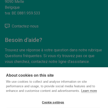
9090
Melle
Belgique
tva:
BE 0881.959.533
Contactez-nous
Besoin d'aide?
Trouvez une réponse à votre question dans notre rubrique
Questions fréquentes. Si vous n’y trouvez pas ce que
vous cherchez, contactez notre ligne d’assistance.
FAQ
About cookies on this site
We use cookies to collect and analyse information on site
performance and usage, to provide social media features and to
enhance and customise content and advertisements.
Learn more
Copyright © 2026 - Tous droits réservés
Cookie settings
Cookies