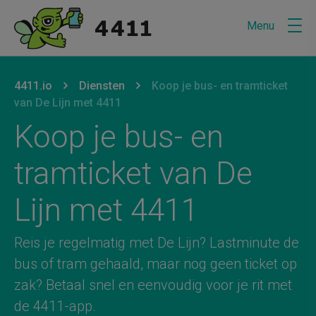
Menu
U bevindt zich hier:
van
4411.io
naar
Diensten
naar
Koop je bus- en tramticket
van De Lijn met 4411
Koop je bus- en
tramticket van De
Lijn met 4411
Reis je regelmatig met De Lijn? Lastminute de
bus of tram gehaald, maar nog geen ticket op
zak? Betaal snel en eenvoudig voor je rit met
de 4411-app.