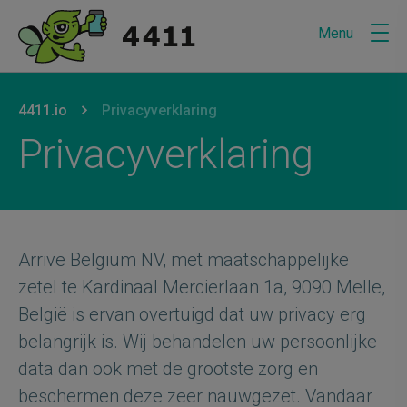
Menu
U bevindt zich hier:
van
4411.io
naar
Privacyverklaring
Privacyverklaring
Arrive Belgium NV, met maatschappelijke
zetel te Kardinaal Mercierlaan 1a, 9090 Melle,
België is ervan overtuigd dat uw privacy erg
belangrijk is. Wij behandelen uw persoonlijke
data dan ook met de grootste zorg en
beschermen deze zeer nauwgezet. Vandaar