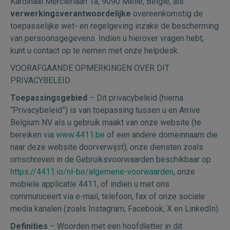
Kardinaal Mercierlaan 1a, 9090 Melle, België, als
verwerkingsverantwoordelijke
overeenkomstig de
toepasselijke wet- en regelgeving inzake de bescherming
van persoonsgegevens. Indien u hierover vragen hebt,
kunt u contact op te nemen met onze helpdesk.
VOORAFGAANDE OPMERKINGEN OVER DIT
PRIVACYBELEID
Toepassingsgebied
– Dit privacybeleid (hierna
“Privacybeleid”) is van toepassing tussen u en Arrive
Belgium NV als u gebruik maakt van onze website (te
bereiken via
www.4411.be
of een andere domeinnaam die
naar deze website doorverwijst), onze diensten zoals
omschreven in de Gebruiksvoorwaarden beschikbaar op
https://4411.io/nl-be/algemene-voorwaarden
, onze
mobiele applicatie 4411, of indien u met ons
communiceert via e-mail, telefoon, fax of onze sociale
media kanalen (zoals Instagram, Facebook, X en LinkedIn).
Definities
– Woorden met een hoofdletter in dit