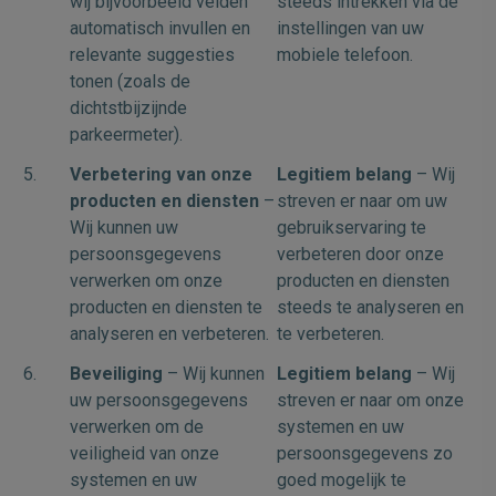
wij bijvoorbeeld velden
steeds intrekken via de
automatisch invullen en
instellingen van uw
relevante suggesties
mobiele telefoon.
tonen (zoals de
dichtstbijzijnde
parkeermeter).
5.
Verbetering van onze
Legitiem belang
– Wij
producten en diensten
–
streven er naar om uw
Wij kunnen uw
gebruikservaring te
persoonsgegevens
verbeteren door onze
verwerken om onze
producten en diensten
producten en diensten te
steeds te analyseren en
analyseren en verbeteren.
te verbeteren.
6.
Beveiliging
– Wij kunnen
Legitiem belang
– Wij
uw persoonsgegevens
streven er naar om onze
verwerken om de
systemen en uw
veiligheid van onze
persoonsgegevens zo
systemen en uw
goed mogelijk te