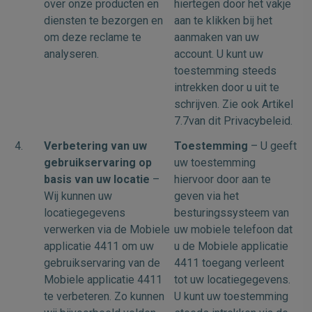
over onze producten en
hiertegen door het vakje
diensten te bezorgen en
aan te klikken bij het
om deze reclame te
aanmaken van uw
analyseren.
account. U kunt uw
toestemming steeds
intrekken door u uit te
schrijven. Zie ook Artikel
7.7van dit Privacybeleid.
4.
Verbetering van uw
Toestemming
– U geeft
gebruikservaring op
uw toestemming
basis van uw locatie
–
hiervoor door aan te
Wij kunnen uw
geven via het
locatiegegevens
besturingssysteem van
verwerken via de Mobiele
uw mobiele telefoon dat
applicatie 4411 om uw
u de Mobiele applicatie
gebruikservaring van de
4411 toegang verleent
Mobiele applicatie 4411
tot uw locatiegegevens.
te verbeteren. Zo kunnen
U kunt uw toestemming